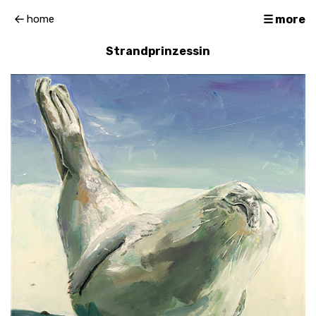
home
☰ more
Strandprinzessin