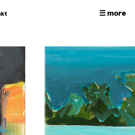
☰ more
akt