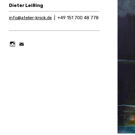
Dieter Leißing
info@atelier-knick.de
| +49 151 700 48 778
Instagram
Email