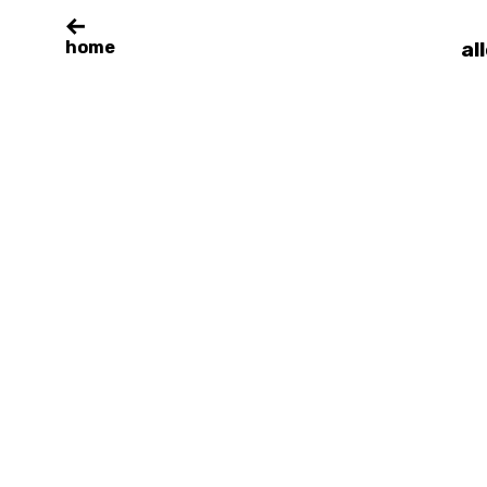
home
al