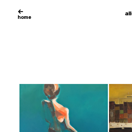
al
home