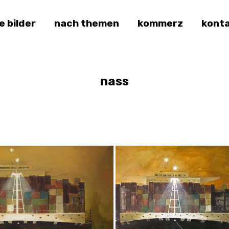
le bilder
nach themen
kommerz
kont
nass