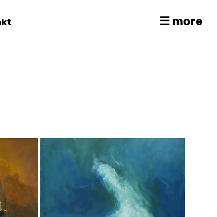
☰ more
akt