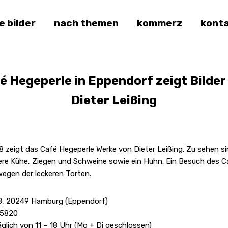
le bilder
nach themen
kommerz
kont
é Hegeperle in Eppendorf zeigt Bilder
Dieter Leißing
18 zeigt das Café Hegeperle Werke von Dieter Leißing. Zu sehen s
re Kühe, Ziegen und Schweine sowie ein Huhn. Ein Besuch des C
wegen der leckeren Torten.
8, 20249 Hamburg (Eppendorf)
95820
äglich von 11 – 18 Uhr (Mo + Di geschlossen)