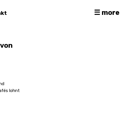
☰ more
akt
 von
ind
afés lohnt