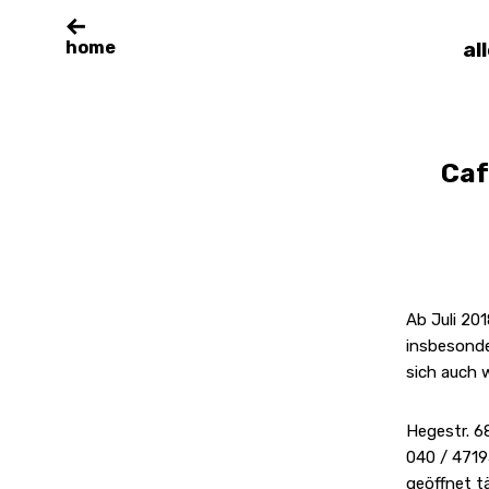
home
al
Caf
Ab Juli 20
insbesonde
sich auch 
Hegestr. 6
040 / 471
geöffnet t